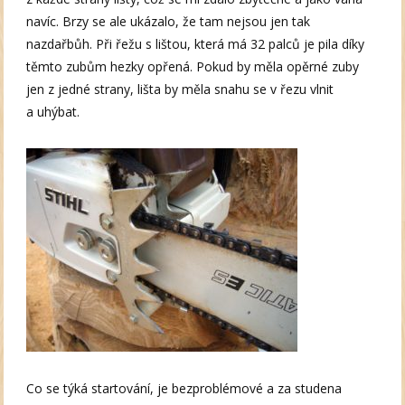
navíc. Brzy se ale ukázalo, že tam nejsou jen tak
nazdařbůh. Při řežu s lištou, která má 32 palců je pila díky
těmto zubům hezky opřená. Pokud by měla opěrné zuby
jen z jedné strany, lišta by měla snahu se v řezu vlnit
a uhýbat.
Co se týká startování, je bezproblémové a za studena