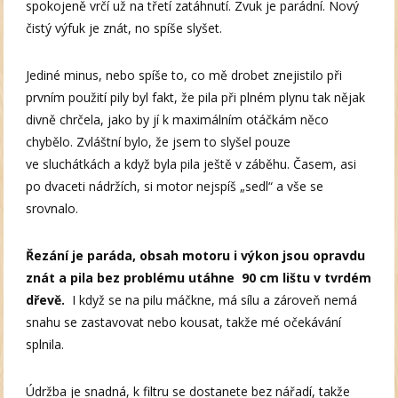
spokojeně vrčí už na třetí zatáhnutí. Zvuk je parádní. Nový
čistý výfuk je znát, no spíše slyšet.
Jediné minus, nebo spíše to, co mě drobet znejistilo při
prvním použití pily byl fakt, že pila při plném plynu tak nějak
divně chrčela, jako by jí k maximálním otáčkám něco
chybělo. Zvláštní bylo, že jsem to slyšel pouze
ve sluchátkách a když byla pila ještě v záběhu. Časem, asi
po dvaceti nádržích, si motor nejspíš „sedl“ a vše se
srovnalo.
Řezání je paráda, obsah motoru i výkon jsou opravdu
znát a pila bez problému utáhne 90 cm lištu v tvrdém
dřevě.
I když se na pilu máčkne, má sílu a zároveň nemá
snahu se zastavovat nebo kousat, takže mé očekávání
splnila.
Údržba je snadná, k filtru se dostanete bez nářadí, takže