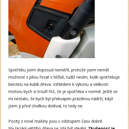
Spotřebu jsem doposud neměřil, protože jsem neměl
možnost s pilou řezat v těžbě, tudíž nevím, kolik spotřebuje
benzinu na kubík dřeva. Vzhledem k výkonu a velikosti
motoru bych si troufl říct, že je spotřeba v normě. Ještě se
mi nestalo, že bych byl překvapen prázdnou nádrží, když
jsem jí před chvilkou doléval, to tedy ne.
Pocity z nové mašiny jsou s odstupem času dobré.
Na řezání většího dřeva se zdá být ideální.
Zkušenost je