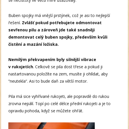
se nečistoty ve větší míře usazovaly.
Buben spojky má vnější prstýnek, což je asi to nejlepší
řešení.
Zvlášť pokud potřebujete odmontovat
sevřenou pilu a zároveň jde také snadněji
demontovat celý buben spojky, především kvůli
čistění a mazání ložiska.
Nemilým překvapením byly silnější vibrace
v rukojetích
. Celkově se pila dost třese a pokud ji
nastartovanou položíte na zem, musíte ji ohlídat, aby
“neutekla“. Asi to bude daň za větší motor.
Pila má sice vyhřívané rukojeti, ale popravdě do rukou
zrovna nepálí. Topí po celé délce přední rukojeti a je to
opravdu pohoda, když se můžete ohřát.