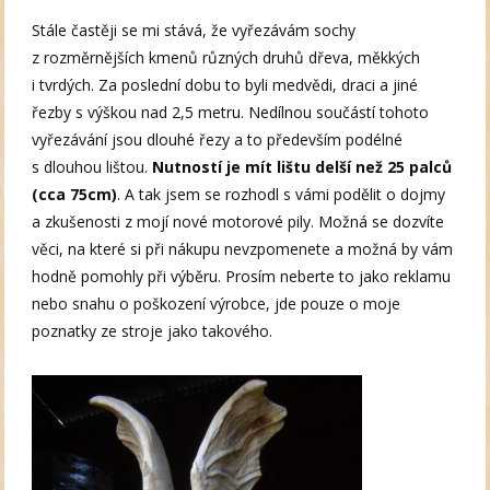
Stále častěji se mi stává, že vyřezávám sochy
z rozměrnějších kmenů různých druhů dřeva, měkkých
i tvrdých. Za poslední dobu to byli medvědi, draci a jiné
řezby s výškou nad 2,5 metru. Nedílnou součástí tohoto
vyřezávání jsou dlouhé řezy a to především podélné
s dlouhou lištou.
Nutností je mít lištu delší než 25 palců
(cca 75cm)
. A tak jsem se rozhodl s vámi podělit o dojmy
a zkušenosti z mojí nové motorové pily. Možná se dozvíte
věci, na které si při nákupu nevzpomenete a možná by vám
hodně pomohly při výběru. Prosím neberte to jako reklamu
nebo snahu o poškození výrobce, jde pouze o moje
poznatky ze stroje jako takového.