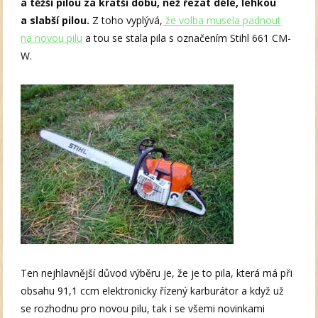
a těžší pilou za kratší dobu, než řezat déle, lehkou
a slabší pilou.
Z toho vyplývá,
že volba musela padnout
na novou pilu
a tou se stala pila s označením Stihl 661 CM-
W.
Ten nejhlavnější důvod výběru je, že je to pila, která má při
obsahu 91,1 ccm elektronicky řízený karburátor a když už
se rozhodnu pro novou pilu, tak i se všemi novinkami