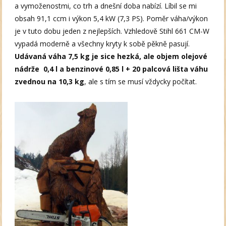
a vymoženostmi, co trh a dnešní doba nabízí. Líbil se mi
obsah 91,1 ccm i výkon 5,4 kW (7,3 PS). Poměr váha/výkon
je v tuto dobu jeden z nejlepších. Vzhledově Stihl 661 CM-W
vypadá moderně a všechny kryty k sobě pěkně pasují.
Udávaná váha 7,5 kg je sice hezká, ale objem olejové
nádrže 0,4 l a benzinové 0,85 l + 20 palcová lišta váhu
zvednou na 10,3 kg
, ale s tím se musí vždycky počítat.