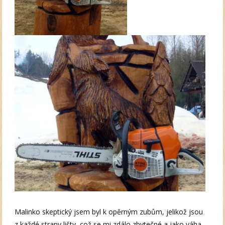
Malinko skeptický jsem byl k opěrným zubům, jelikož jsou
z každé strany lišty, což se mi zdálo zbytečné a jako váha