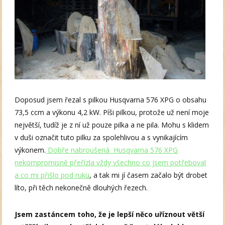
Doposud jsem řezal s pilkou Husqvarna 576 XPG o obsahu
73,5 ccm a výkonu 4,2 kW. Píši pilkou, protože už není moje
největší, tudíž je z ní už pouze pilka a ne pila. Mohu s klidem
v duši označit tuto pilku za spolehlivou a s vynikajícím
výkonem.
Dobře nabroušená Husqvarna 576 XPG
nekompromisně přeřízla vždy všechno co jsem potřeboval
a co mi přišlo pod ruku
, a tak mi jí časem začalo být drobet
líto, při těch nekonečně dlouhých řezech.
Jsem zastáncem toho, že je lepší něco uříznout větší