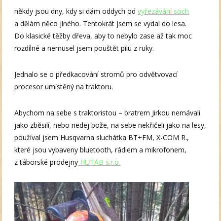
někdy jsou dny, kdy si dám oddych od
vyřezávání soch
a dělám něco jiného. Tentokrát jsem se vydal do lesa.
Do klasické těžby dřeva, aby to nebylo zase až tak moc
rozdílné a nemusel jsem pouštět pilu z ruky.
Jednalo se o předkacování stromů pro odvětvovací
procesor umístěný na traktoru.
Abychom na sebe s traktoristou – bratrem Jirkou nemávali
jako zběsilí, nebo nedej bože, na sebe nekřičeli jako na lesy,
používal jsem Husqvarna sluchátka BT+FM, X-COM R.,
které jsou vybaveny bluetooth, rádiem a mikrofonem,
z táborské prodejny
HUTAB s.r.o.