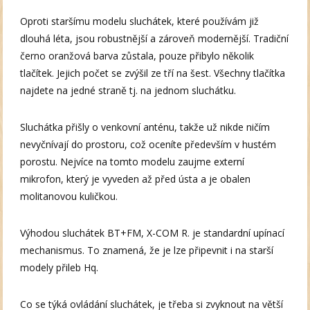
Oproti staršímu modelu sluchátek, které používám již
dlouhá léta, jsou robustnější a zároveň modernější. Tradiční
černo oranžová barva zůstala, pouze přibylo několik
tlačítek. Jejich počet se zvýšil ze tří na šest. Všechny tlačítka
najdete na jedné straně tj. na jednom sluchátku.
Sluchátka přišly o venkovní anténu, takže už nikde ničím
nevyčnívají do prostoru, což oceníte především v hustém
porostu. Nejvíce na tomto modelu zaujme externí
mikrofon, který je vyveden až před ústa a je obalen
molitanovou kuličkou.
Výhodou sluchátek BT+FM, X-COM R. je standardní upínací
mechanismus. To znamená, že je lze připevnit i na starší
modely přileb Hq.
Co se týká ovládání sluchátek, je třeba si zvyknout na větší