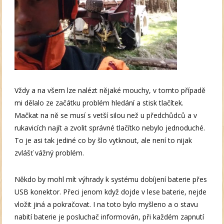
Vždy a na všem lze nalézt nějaké mouchy, v tomto případě
mi dělalo ze začátku problém hledání a stisk tlačítek.
Mačkat na ně se musí s vetší silou než u předchůdců a v
rukavicích najít a zvolit správné tlačítko nebylo jednoduché.
To je asi tak jediné co by šlo vytknout, ale není to nijak
zvlášť vážný problém.
Někdo by mohl mít výhrady k systému dobíjení baterie přes
USB konektor. Přeci jenom když dojde v lese baterie, nejde
vložit jiná a pokračovat. I na toto bylo myšleno a o stavu
nabití baterie je posluchač informován, při každém zapnutí