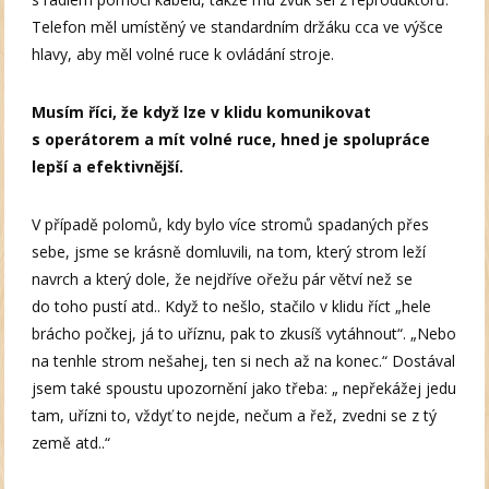
Telefon měl umístěný ve standardním držáku cca ve výšce
hlavy, aby měl volné ruce k ovládání stroje.
Musím říci, že když lze v klidu komunikovat
s operátorem a mít volné ruce, hned je spolupráce
lepší a efektivnější.
V případě polomů, kdy bylo více stromů spadaných přes
sebe, jsme se krásně domluvili, na tom, který strom leží
navrch a který dole, že nejdříve ořežu pár větví než se
do toho pustí atd.. Když to nešlo, stačilo v klidu říct „hele
brácho počkej, já to uříznu, pak to zkusíš vytáhnout“. „Nebo
na tenhle strom nešahej, ten si nech až na konec.“ Dostával
jsem také spoustu upozornění jako třeba: „ nepřekážej jedu
tam, uřízni to, vždyť to nejde, nečum a řež, zvedni se z tý
země atd..“