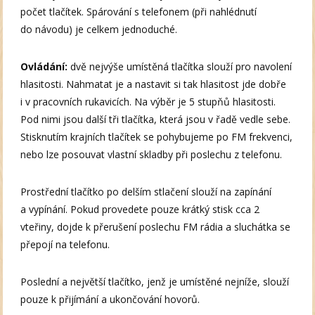
počet tlačítek. Spárování s telefonem (při nahlédnutí
do návodu) je celkem jednoduché.
Ovládání:
dvě nejvýše umístěná tlačítka slouží pro navolení
hlasitosti. Nahmatat je a nastavit si tak hlasitost jde dobře
i v pracovních rukavicích. Na výběr je 5 stupňů hlasitosti.
Pod nimi jsou další tři tlačítka, která jsou v řadě vedle sebe.
Stisknutím krajních tlačítek se pohybujeme po FM frekvenci,
nebo lze posouvat vlastní skladby při poslechu z telefonu.
Prostřední tlačítko po delším stlačení slouží na zapínání
a vypínání. Pokud provedete pouze krátký stisk cca 2
vteřiny, dojde k přerušení poslechu FM rádia a sluchátka se
přepojí na telefonu.
Poslední a největší tlačítko, jenž je umístěné nejníže, slouží
pouze k přijímání a ukončování hovorů.