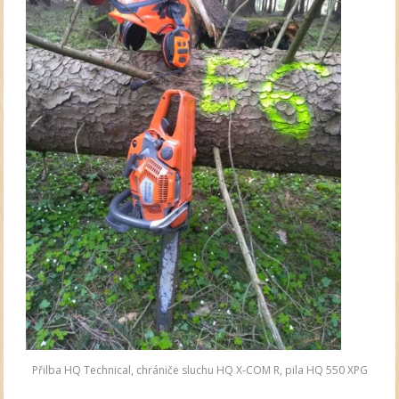
Přilba HQ Technical, chrániče sluchu HQ X-COM R, pila HQ 550 XPG