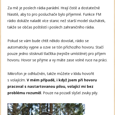
Za mě je poslech rádia parádní. Hrají čistě a dostatečně
hlasitě, aby to pro posluchače bylo příjemné. Funkce FM
rádio dokáže naladit více stanic než starší model sluchátek,
takže se občas poštěstí i poslech zahraničního rádia.
Pokud se vám bude chtít někdo dovolat, rádio se
automaticky vypne a ozve se tón příchozího hovoru. Stačí
pouze jedno stisknutí tlačítka (nejníže umístěné) pro příjem
hovoru. Hovor se přijme a vy máte zase volné ruce na práci.
Mikrofon je odhlučněn, takže můžete v klidu hovořit
s volajícím.
V mém
případě, i když jsem při hovoru
pracoval s nastartovanou pilou, volající mi bez
problému rozuměl
. Pouze na pozadí slyšel zvuky pily.